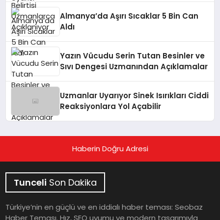
Almanya’da Aşırı Sıcaklar 5 Bin Can
Aldı
Yazın Vücudu Serin Tutan Besinler ve
Sıvı Dengesi Uzmanından Açıklamalar
Uzmanlar Uyarıyor Sinek Isırıkları Ciddi
Reaksiyonlara Yol Açabilir
Haberin Doğru Adresi
Tunceli
Son Dakika
Türkiye’nin en güçlü ve en iddialı haber teması: Seobaz
Haber Teması. Hız, SEO uyumu ve modern tasarımıyla