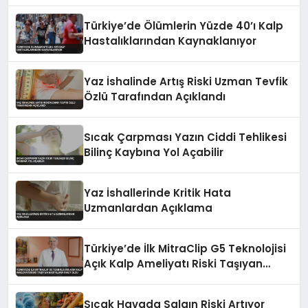
Türkiye’de Ölümlerin Yüzde 40’ı Kalp
Hastalıklarından Kaynaklanıyor
Yaz İshalinde Artış Riski Uzman Tevfik
Özlü Tarafından Açıklandı
Sıcak Çarpması Yazın Ciddi Tehlikesi
Bilinç Kaybına Yol Açabilir
Yaz İshallerinde Kritik Hata
Uzmanlardan Açıklama
Türkiye’de İlk MitraClip G5 Teknolojisi
Açık Kalp Ameliyatı Riski Taşıyan
Hastalara Umut Oldu
Sıcak Havada Salgın Riski Artıyor