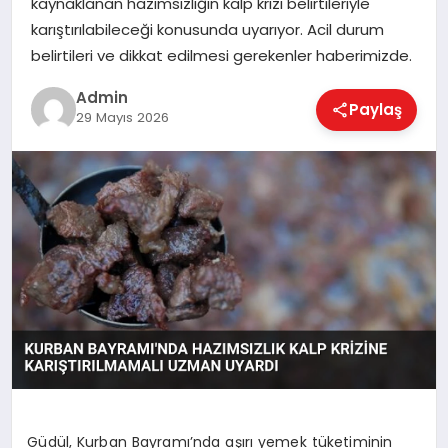
kaynaklanan hazımsızlığın kalp krizi belirtileriyle
EKONOMI
karıştırılabileceği konusunda uyarıyor. Acil durum
belirtileri ve dikkat edilmesi gerekenler haberimizde.
MAGAZIN
Admin
Paylaş
29 Mayıs 2026
SAĞLIK
SPOR
TEKNOLOJI
Güdül, Kurban Bayramı’nda aşırı yemek tüketiminin