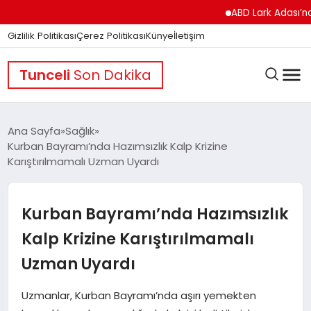
ABD Lark Adası’na Füze 
Gizlilik Politikası
Çerez Politikası
Künye
İletişim
Tunceli
Son Dakika
Ana Sayfa
Sağlık
Kurban Bayramı’nda Hazımsızlık Kalp Krizine
Karıştırılmamalı Uzman Uyardı
GÜNDEM
Kurban Bayramı’nda Hazımsızlık
DÜNYA
Kalp Krizine Karıştırılmamalı
Uzman Uyardı
EĞITIM
Uzmanlar, Kurban Bayramı’nda aşırı yemekten