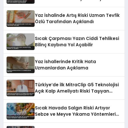
Yaz İshalinde Artış Riski Uzman Tevfik
Özlü Tarafından Açıklandı
Sıcak Çarpması Yazın Ciddi Tehlikesi
Bilinç Kaybına Yol Açabilir
Yaz İshallerinde Kritik Hata
Uzmanlardan Açıklama
Türkiye’de İlk MitraClip G5 Teknolojisi
Açık Kalp Ameliyatı Riski Taşıyan
Hastalara Umut Oldu
Sıcak Havada Salgın Riski Artıyor
Sebze ve Meyve Yıkama Yöntemleri
Önem Kazanıyor