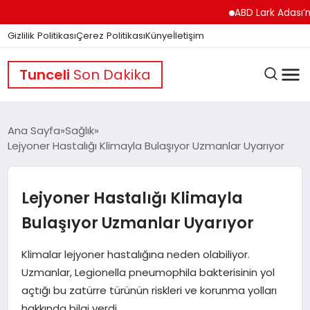
ABD Lark Adası’na Füze
Gizlilik Politikası
Çerez Politikası
Künye
İletişim
Tunceli
Son Dakika
Ana Sayfa
Sağlık
Lejyoner Hastalığı Klimayla Bulaşıyor Uzmanlar Uyarıyor
GÜNDEM
Lejyoner Hastalığı Klimayla
DÜNYA
Bulaşıyor Uzmanlar Uyarıyor
Klimalar lejyoner hastalığına neden olabiliyor.
EĞITIM
Uzmanlar, Legionella pneumophila bakterisinin yol
açtığı bu zatürre türünün riskleri ve korunma yolları
hakkında bilgi verdi.