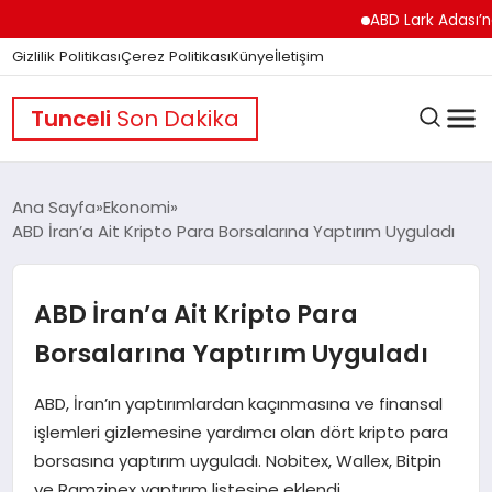
ABD Lark Adası’na Füze
Gizlilik Politikası
Çerez Politikası
Künye
İletişim
Tunceli
Son Dakika
Ana Sayfa
Ekonomi
ABD İran’a Ait Kripto Para Borsalarına Yaptırım Uyguladı
GÜNDEM
ABD İran’a Ait Kripto Para
DÜNYA
Borsalarına Yaptırım Uyguladı
ABD, İran’ın yaptırımlardan kaçınmasına ve finansal
EĞITIM
işlemleri gizlemesine yardımcı olan dört kripto para
borsasına yaptırım uyguladı. Nobitex, Wallex, Bitpin
ve Ramzinex yaptırım listesine eklendi.