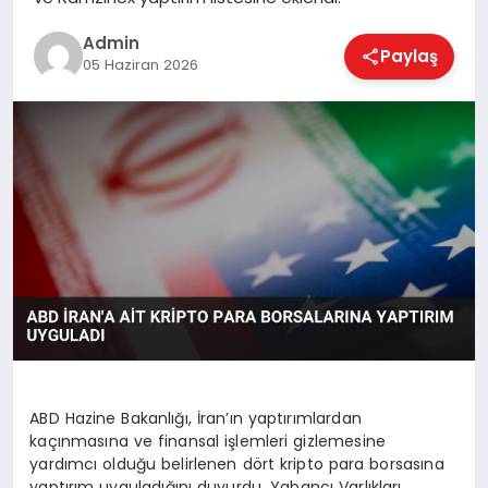
EKONOMI
Admin
Paylaş
05 Haziran 2026
MAGAZIN
SAĞLIK
SPOR
TEKNOLOJI
ABD Hazine Bakanlığı, İran’ın yaptırımlardan
kaçınmasına ve finansal işlemleri gizlemesine
yardımcı olduğu belirlenen dört kripto para borsasına
yaptırım uyguladığını duyurdu. Yabancı Varlıkları