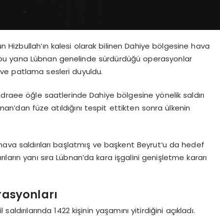
un Hizbullah’ın kalesi olarak bilinen Dahiye bölgesine hava
t’tan bu yana Lübnan genelinde sürdürdüğü operasyonlar
ve patlama sesleri duyuldu.
Adraee öğle saatlerinde Dahiye bölgesine yönelik saldırı
übnan’dan füze atıldığını tespit ettikten sonra ülkenin
hava saldırıları başlatmış ve başkent Beyrut’u da hedef
ların yanı sıra Lübnan’da kara işgalini genişletme kararı
rasyonları
saldırılarında 1422 kişinin yaşamını yitirdiğini açıkladı.