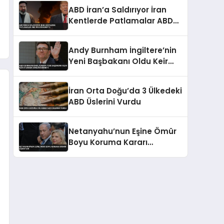
ABD İran’a Saldırıyor İran
Kentlerde Patlamalar ABD
Üsleri Hedefte
Andy Burnham İngiltere’nin
Yeni Başbakanı Oldu Keir
Starmer Görevini Bıraktı
İran Orta Doğu’da 3 Ülkedeki
ABD Üslerini Vurdu
Netanyahu’nun Eşine Ömür
Boyu Koruma Kararı
Şabak’tan