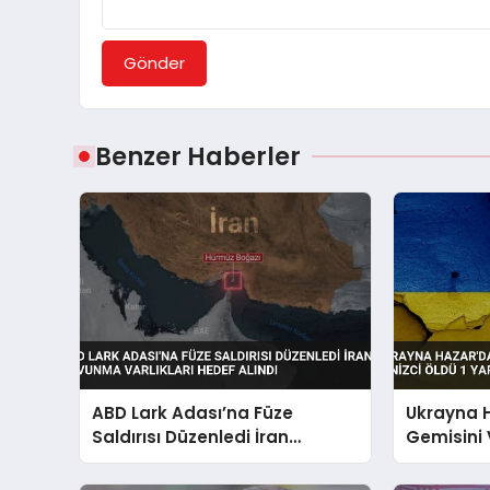
Gönder
Benzer Haberler
ABD Lark Adası’na Füze
Ukrayna H
Saldırısı Düzenledi İran
Gemisini 
Savunma Varlıkları Hedef
Yaraland
Alındı