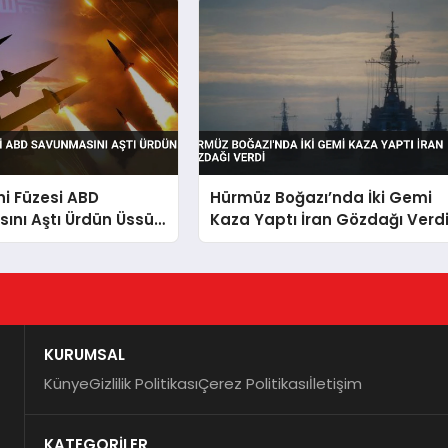
ni Füzesi ABD
Hürmüz Boğazı’nda İki Gemi
ını Aştı Ürdün Üssü
Kaza Yaptı İran Gözdağı Verd
KURUMSAL
Künye
Gizlilik Politikası
Çerez Politikası
İletişim
KATEGORİLER