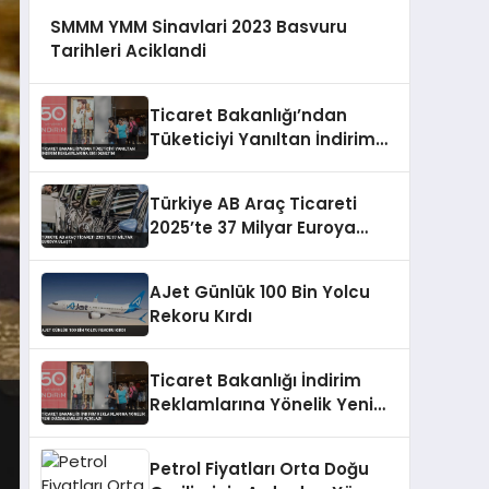
SMMM YMM Sinavlari 2023 Basvuru
Tarihleri Aciklandi
Ticaret Bakanlığı’ndan
Tüketiciyi Yanıltan İndirim
Reklamlarına Sıkı Denetim
Türkiye AB Araç Ticareti
2025’te 37 Milyar Euroya
Ulaştı
AJet Günlük 100 Bin Yolcu
Rekoru Kırdı
Ticaret Bakanlığı İndirim
Reklamlarına Yönelik Yeni
Düzenlemeleri Açıkladı
Petrol Fiyatları Orta Doğu