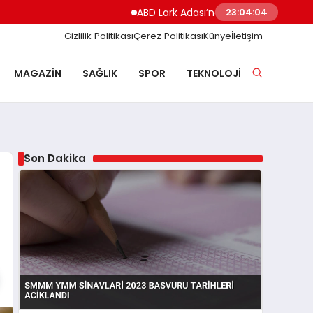
ABD Lark Adası’na Füze Saldırısı Düzenledi İ
23:04:05
Gizlilik Politikası
Çerez Politikası
Künye
İletişim
MAGAZIN
SAĞLIK
SPOR
TEKNOLOJI
Son Dakika