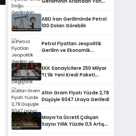
Geriliminin Ardından Yön
Değiştirdi
ABD İran Geriliminde Petrol
100 Doları Görebilir
Petrol Fiyatları Jeopolitik
Gerilim ve Ekonomik
Verilerle Yön Değiştirdi
EKK Sanayicilere 250 Milyar
TL’lik Yeni Kredi Paketi
Duyurdu
Altın Gram Fiyatı Yüzde 2,78
Düşüşle 6047 Liraya Geriledi
Mayıs’ta Ücretli Çalışan
Sayısı Yıllık Yüzde 0,5 Artış
Gösterdi