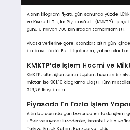
Altının kilogram fiyatı, gün sonunda yüzde 1,6’lık
ve Kıymetli Taşlar Piyasası’nda (KMKTP) gerçekle
günü 6 milyon 705 bin liradan tamamlamıştı.
Piyasa verilerine göre, standart altın gün içind
bin lirayı gördü. Bu dalgalanma, yatırımcılar tar
KMKTP’de İşlem Hacmi ve Mikt
KMKTP, altın işlemlerinin toplam hacmini 6 milyar
miktarı ise 981,18 kilograma ulaştı. Tüm metall
329,76 lirayı buldu.
Piyasada En Fazla İşlem Yap
Altın borsasında gün boyunca en fazla işlem ger
Döviz ve Kıymetli Madenler, İstanbul Altın Rafin
Türkiye Emlak Katılım Bankası yer aldı.