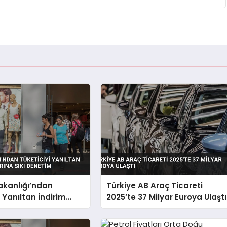
akanlığı’ndan
Türkiye AB Araç Ticareti
 Yanıltan İndirim
2025’te 37 Milyar Euroya Ulaştı
ına Sıkı Denetim