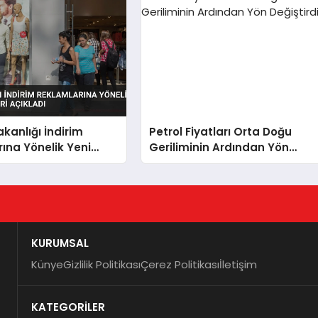
akanlığı İndirim
Petrol Fiyatları Orta Doğu
ına Yönelik Yeni
Geriliminin Ardından Yön
leri Açıkladı
Değiştirdi
KURUMSAL
Künye
Gizlilik Politikası
Çerez Politikası
İletişim
KATEGORİLER