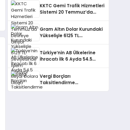
KKTC Gemi Trafik Hizmetleri
Sistemi 20 Temmuz’da
Devreye Giriyor
Gram Altın Dolar Kurundaki
Yükselişle 6125 TL
Seviyesinde İşlem Görüyor
Türkiye’nin AB Ülkelerine
İhracatı İlk 6 Ayda 54.5
Milyar Dolara Ulaştı
Vergi Borçları
Taksitlendirme
Düzenlemesine Yoğun İlgi