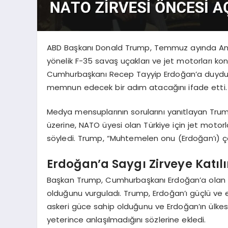
ABD Başkanı Donald Trump, Temmuz ayında Ank
yönelik F-35 savaş uçakları ve jet motorları 
Cumhurbaşkanı Recep Tayyip Erdoğan’a duyduğu s
memnun edecek bir adım atacağını ifade etti.
Medya mensuplarının sorularını yanıtlayan Trump,
üzerine, NATO üyesi olan Türkiye için jet motorla
söyledi. Trump, “Muhtemelen onu (Erdoğan’ı) ço
Erdoğan’a Saygı Zirveye Katı
Başkan Trump, Cumhurbaşkanı Erdoğan’a olan say
olduğunu vurguladı. Trump, Erdoğan’ı güçlü ve etk
askeri güce sahip olduğunu ve Erdoğan’ın ülkesini
yeterince anlaşılmadığını sözlerine ekledi.