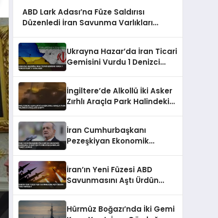
ABD Lark Adası’na Füze Saldırısı
Düzenledi İran Savunma Varlıkları
Hedef Alındı
Ukrayna Hazar’da İran Ticari
Gemisini Vurdu 1 Denizci
Öldü 1 Yaralandı
İngiltere’de Alkollü İki Asker
Zırhlı Araçla Park Halindeki
Araçlara Çarptı
İran Cumhurbaşkanı
Pezeşkiyan Ekonomik
Baskılara Dikkat Çekti
Askeri Kazanımları Tehdit
İran’ın Yeni Füzesi ABD
Uyarısı
Savunmasını Aştı Ürdün
Üssü Vuruldu
Hürmüz Boğazı’nda İki Gemi