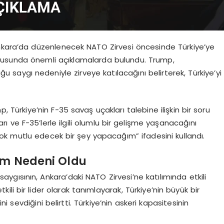
ara’da düzenlenecek NATO Zirvesi öncesinde Türkiye’ye
konusunda önemli açıklamalarda bulundu. Trump,
aygı nedeniyle zirveye katılacağını belirterek, Türkiye’yi
 Türkiye’nin F-35 savaş uçakları talebine ilişkin bir soru
rı ve F-35’lerle ilgili olumlu bir gelişme yaşanacağını
k mutlu edecek bir şey yapacağım” ifadesini kullandı.
lım Nedeni Oldu
gısının, Ankara’daki NATO Zirvesi’ne katılımında etkili
ili bir lider olarak tanımlayarak, Türkiye’nin büyük bir
 sevdiğini belirtti. Türkiye’nin askeri kapasitesinin