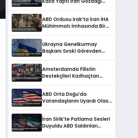
Kaza Yaptı İran Gözdağı
Verdi
ABD Ordusu Irak’ta İran İHA
Mühimmatı İmhasında Bir
Askerin Öldüğünü Duyurdu
Ukrayna Genelkurmay
Başkanı Sırski Görevden
Alındı Yerine Drapati Atandı
Amsterdamda Filistin
Destekçileri Kızılhaçtan
Doktor Ebu Safiyye İçin
Harekete Geçmesini İstedi
ABD Orta Doğu’da
Vatandaşlarını Uyardı Olası
Tırmanış Tehlikesi
İran Sirik’te Patlama Sesleri
Duyuldu ABD Saldırıları
Sonrası