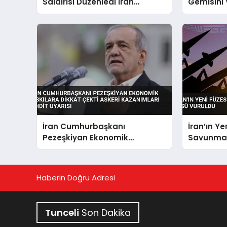
Saldırısı Düzenledi İran
Gemisini 
Savunma Varlıkları Hedef
Yaraland
Alındı
İran Cumhurbaşkanı
İran’ın Ye
Pezeşkiyan Ekonomik
Savunmas
Baskılara Dikkat Çekti Askeri
Vuruldu
Kazanımları Tehdit Uyarısı
Haberin Doğru Adresi
Tunceli
Son Dakika