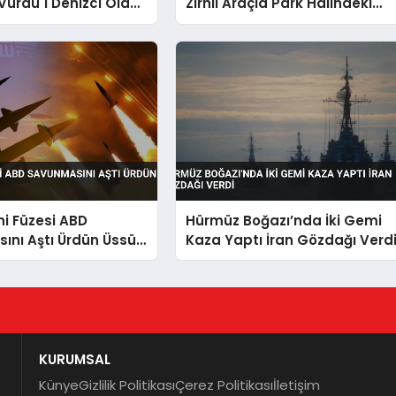
Vurdu 1 Denizci Öldü 1
Zırhlı Araçla Park Halindeki
ı
Araçlara Çarptı
ni Füzesi ABD
Hürmüz Boğazı’nda İki Gemi
ını Aştı Ürdün Üssü
Kaza Yaptı İran Gözdağı Verd
KURUMSAL
Künye
Gizlilik Politikası
Çerez Politikası
İletişim