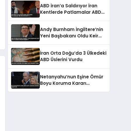
ABD İran’a Saldırıyor İran
Kentlerde Patlamalar ABD
Üsleri Hedefte
Andy Burnham İngiltere’nin
Yeni Başbakanı Oldu Keir
Starmer Görevini Bıraktı
İran Orta Doğu’da 3 Ülkedeki
ABD Üslerini Vurdu
Netanyahu’nun Eşine Ömür
Boyu Koruma Kararı
Şabak’tan