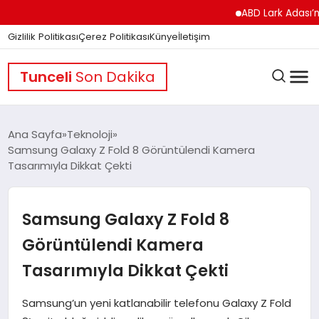
ABD Lark Adası’na Füze
Gizlilik Politikası
Çerez Politikası
Künye
İletişim
Tunceli
Son Dakika
Ana Sayfa
Teknoloji
Samsung Galaxy Z Fold 8 Görüntülendi Kamera
Tasarımıyla Dikkat Çekti
GÜNDEM
Samsung Galaxy Z Fold 8
DÜNYA
Görüntülendi Kamera
Tasarımıyla Dikkat Çekti
EĞITIM
Samsung’un yeni katlanabilir telefonu Galaxy Z Fold