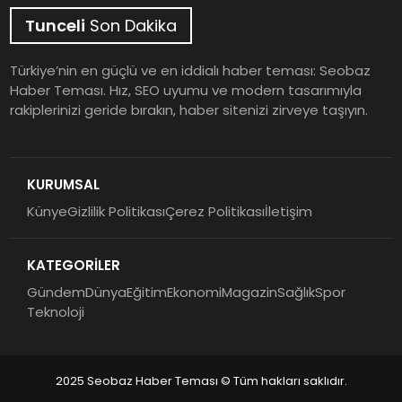
Tunceli
Son Dakika
Türkiye’nin en güçlü ve en iddialı haber teması: Seobaz
Haber Teması. Hız, SEO uyumu ve modern tasarımıyla
rakiplerinizi geride bırakın, haber sitenizi zirveye taşıyın.
KURUMSAL
Künye
Gizlilik Politikası
Çerez Politikası
İletişim
KATEGORİLER
Gündem
Dünya
Eğitim
Ekonomi
Magazin
Sağlık
Spor
Teknoloji
2025 Seobaz Haber Teması © Tüm hakları saklıdır.