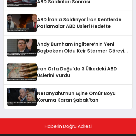
ABD Saldırıları Sonrası
ABD İran’a Saldırıyor İran Kentlerde
Patlamalar ABD Üsleri Hedefte
Andy Burnham İngiltere’nin Yeni
Başbakanı Oldu Keir Starmer Görevini
Bıraktı
İran Orta Doğu’da 3 Ülkedeki ABD
Üslerini Vurdu
Netanyahu’nun Eşine Ömür Boyu
Koruma Kararı Şabak’tan
Haberin Doğru Adresi