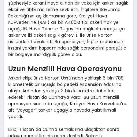
şüphesiyle karantinaya alınan bir vaka için askeri sağlık
ekibi ve tıbbi malzeme sevk etti. İngiltere Savunma
Bakanlığı’nın açıklamasına göre, Kraliyet Hava
Kuvvetleri’ne (RAF) ait bir A400M tipi askeri nakliye
uçağı, 16. Hava Taarruz Tugayı’na bağlı altı paraşütçü
asker ve iki askeri sağlık görevlisi ile Brize Norton
üssünden havalandı. Bu operasyon, İngiliz ordusunun
insani yardım kapsamında sağlık personelini paraşütle
bir bölgeye indirdiği ilk görev oldu.
Uzun Menzilli Hava Operasyonu
Askeri ekip, Brize Norton Üssü’nden yaklaşık 6 bin 788
kilometrelik bir uçuşla bölgedeki Ascension Adası’na
ulaştı. Ardından yaklaşık 3 bin kilometre daha kat
ederek Tristan da Cunha’ya vardı. Bu uzun menzilli
operasyon sırasında uçağa, Kraliyet Hava Kuvvetleri’ne
ait “Voyager” tanker uçağıyla havada yakıt ikmali
yapıldı.
Ekip, Tristan da Cunha semalarına ulaştıktan sonra
adaya paraşütle iniş gerçekleştirdi. Bakanlık