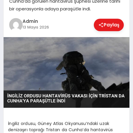
Cunha’da görülen hantavirüs şüphesi üzerine tarihi
EKONOMI
bir operasyonla adaya paraşütle indi.
Admin
Paylaş
MAGAZIN
13 Mayıs 2026
SAĞLIK
SPOR
TEKNOLOJI
İngiliz ordusu, Güney Atlas Okyanusu’ndaki uzak
denizaşırı toprağı Tristan da Cunha’da hantavirüs