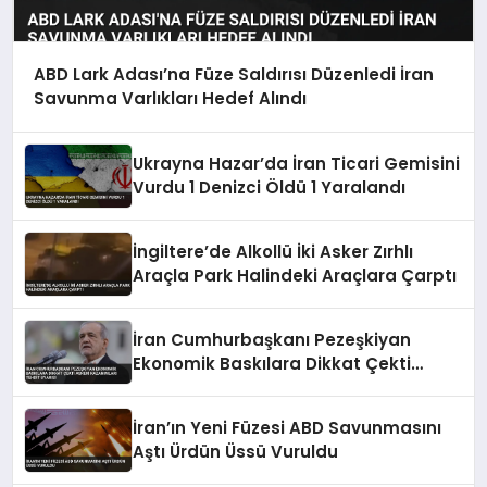
ABD Lark Adası’na Füze Saldırısı Düzenledi İran
Savunma Varlıkları Hedef Alındı
Ukrayna Hazar’da İran Ticari Gemisini
Vurdu 1 Denizci Öldü 1 Yaralandı
İngiltere’de Alkollü İki Asker Zırhlı
Araçla Park Halindeki Araçlara Çarptı
İran Cumhurbaşkanı Pezeşkiyan
Ekonomik Baskılara Dikkat Çekti
Askeri Kazanımları Tehdit Uyarısı
İran’ın Yeni Füzesi ABD Savunmasını
Aştı Ürdün Üssü Vuruldu