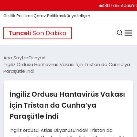
ABD Lark Adası’na Füze 
Gizlilik Politikası
Çerez Politikası
Künye
İletişim
Tunceli
Son Dakika
Ana Sayfa
Dünya
İngiliz Ordusu Hantavirüs Vakası İçin Tristan da Cunha’ya
Paraşütle İndi
GÜNDEM
İngiliz Ordusu Hantavirüs Vakası
DÜNYA
İçin Tristan da Cunha’ya
Paraşütle İndi
EĞITIM
İngiliz ordusu, Atlas Okyanusu’ndaki Tristan da