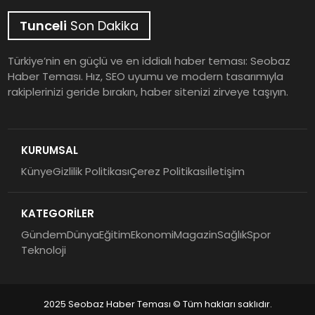
Tunceli
Son Dakika
Türkiye’nin en güçlü ve en iddialı haber teması: Seobaz
Haber Teması. Hız, SEO uyumu ve modern tasarımıyla
rakiplerinizi geride bırakın, haber sitenizi zirveye taşıyın.
KURUMSAL
Künye
Gizlilik Politikası
Çerez Politikası
İletişim
KATEGORİLER
Gündem
Dünya
Eğitim
Ekonomi
Magazin
Sağlık
Spor
Teknoloji
2025 Seobaz Haber Teması © Tüm hakları saklıdır.