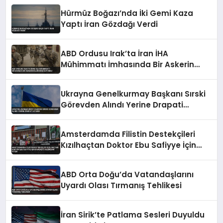
Hürmüz Boğazı’nda İki Gemi Kaza
Yaptı İran Gözdağı Verdi
ABD Ordusu Irak’ta İran İHA
Mühimmatı İmhasında Bir Askerin
Öldüğünü Duyurdu
Ukrayna Genelkurmay Başkanı Sırski
Görevden Alındı Yerine Drapati
Atandı
Amsterdamda Filistin Destekçileri
Kızılhaçtan Doktor Ebu Safiyye İçin
Harekete Geçmesini İstedi
ABD Orta Doğu’da Vatandaşlarını
Uyardı Olası Tırmanış Tehlikesi
İran Sirik’te Patlama Sesleri Duyuldu