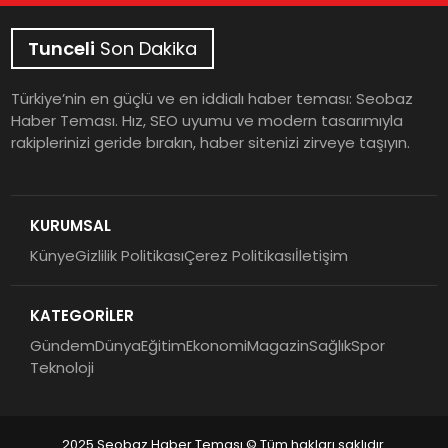
Tunceli
Son Dakika
Türkiye’nin en güçlü ve en iddialı haber teması: Seobaz
Haber Teması. Hız, SEO uyumu ve modern tasarımıyla
rakiplerinizi geride bırakın, haber sitenizi zirveye taşıyın.
KURUMSAL
Künye
Gizlilik Politikası
Çerez Politikası
İletişim
KATEGORİLER
Gündem
Dünya
Eğitim
Ekonomi
Magazin
Sağlık
Spor
Teknoloji
2025 Seobaz Haber Teması © Tüm hakları saklıdır.