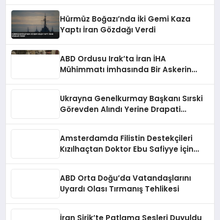
Hürmüz Boğazı’nda İki Gemi Kaza
Yaptı İran Gözdağı Verdi
ABD Ordusu Irak’ta İran İHA
Mühimmatı İmhasında Bir Askerin
Öldüğünü Duyurdu
Ukrayna Genelkurmay Başkanı Sırski
Görevden Alındı Yerine Drapati
Atandı
Amsterdamda Filistin Destekçileri
Kızılhaçtan Doktor Ebu Safiyye İçin
Harekete Geçmesini İstedi
ABD Orta Doğu’da Vatandaşlarını
Uyardı Olası Tırmanış Tehlikesi
İran Sirik’te Patlama Sesleri Duyuldu