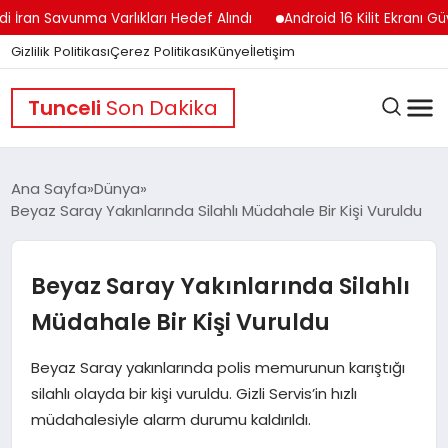
an Savunma Varlıkları Hedef Alındı
Android 16 Kilit Ekranı Güvenlik
Gizlilik Politikası
Çerez Politikası
Künye
İletişim
Tunceli
Son Dakika
Ana Sayfa
Dünya
Beyaz Saray Yakınlarında Silahlı Müdahale Bir Kişi Vuruldu
GÜNDEM
Beyaz Saray Yakınlarında Silahlı
DÜNYA
Müdahale Bir Kişi Vuruldu
Beyaz Saray yakınlarında polis memurunun karıştığı
EĞITIM
silahlı olayda bir kişi vuruldu. Gizli Servis’in hızlı
müdahalesiyle alarm durumu kaldırıldı.