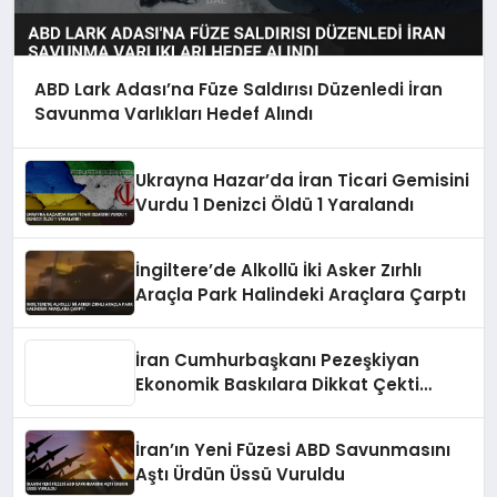
ABD Lark Adası’na Füze Saldırısı Düzenledi İran
Savunma Varlıkları Hedef Alındı
Ukrayna Hazar’da İran Ticari Gemisini
Vurdu 1 Denizci Öldü 1 Yaralandı
İngiltere’de Alkollü İki Asker Zırhlı
Araçla Park Halindeki Araçlara Çarptı
İran Cumhurbaşkanı Pezeşkiyan
Ekonomik Baskılara Dikkat Çekti
Askeri Kazanımları Tehdit Uyarısı
İran’ın Yeni Füzesi ABD Savunmasını
Aştı Ürdün Üssü Vuruldu