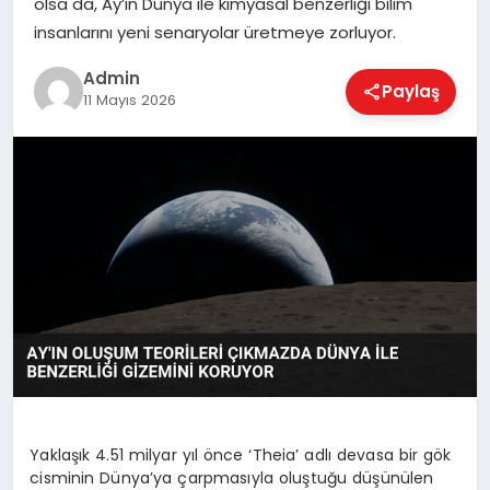
olsa da, Ay’ın Dünya ile kimyasal benzerliği bilim
EKONOMI
insanlarını yeni senaryolar üretmeye zorluyor.
Admin
Paylaş
MAGAZIN
11 Mayıs 2026
SAĞLIK
SPOR
TEKNOLOJI
Yaklaşık 4.51 milyar yıl önce ‘Theia’ adlı devasa bir gök
cisminin Dünya’ya çarpmasıyla oluştuğu düşünülen