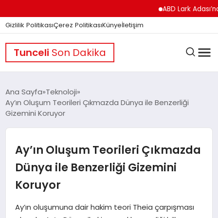
ABD Lark Adası’na Füze
Gizlilik Politikası
Çerez Politikası
Künye
İletişim
Tunceli
Son Dakika
Ana Sayfa
Teknoloji
Ay’ın Oluşum Teorileri Çıkmazda Dünya ile Benzerliği
Gizemini Koruyor
GÜNDEM
Ay’ın Oluşum Teorileri Çıkmazda
DÜNYA
Dünya ile Benzerliği Gizemini
Koruyor
EĞITIM
Ay’ın oluşumuna dair hakim teori Theia çarpışması