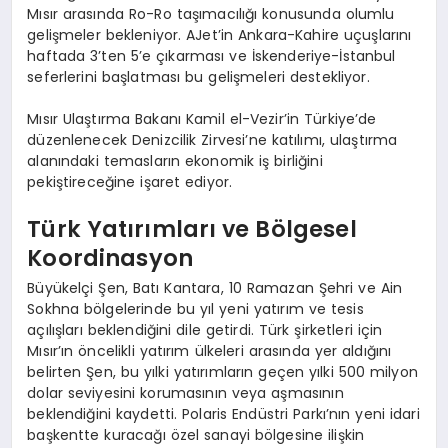
Mısır arasında Ro-Ro taşımacılığı konusunda olumlu
gelişmeler bekleniyor. AJet’in Ankara-Kahire uçuşlarını
haftada 3’ten 5’e çıkarması ve İskenderiye-İstanbul
seferlerini başlatması bu gelişmeleri destekliyor.
Mısır Ulaştırma Bakanı Kamil el-Vezir’in Türkiye’de
düzenlenecek Denizcilik Zirvesi’ne katılımı, ulaştırma
alanındaki temasların ekonomik iş birliğini
pekiştireceğine işaret ediyor.
Türk Yatırımları ve Bölgesel
Koordinasyon
Büyükelçi Şen, Batı Kantara, 10 Ramazan Şehri ve Ain
Sokhna bölgelerinde bu yıl yeni yatırım ve tesis
açılışları beklendiğini dile getirdi. Türk şirketleri için
Mısır’ın öncelikli yatırım ülkeleri arasında yer aldığını
belirten Şen, bu yılki yatırımların geçen yılki 500 milyon
dolar seviyesini korumasının veya aşmasının
beklendiğini kaydetti. Polaris Endüstri Parkı’nın yeni idari
başkentte kuracağı özel sanayi bölgesine ilişkin