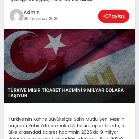
EKONOMI
Admin
Paylaş
06 Temmuz 2026
MAGAZIN
SAĞLIK
SPOR
TEKNOLOJI
Türkiye’nin Kahire Büyükelçisi Salih Mutlu Şen, Mısır’ın
başkenti Kahire’de düzenlediği basın toplantısında, iki
ülke arasındaki ticaret hacminin 2026’da 9 milyar
dolara ulaşmasının beklendiğini duyurdu. Şen, 2025’i