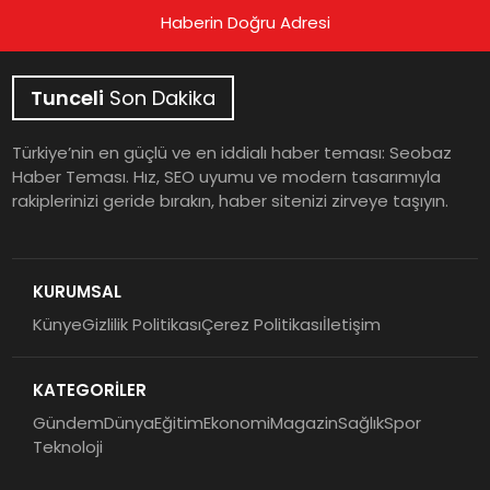
Haberin Doğru Adresi
Tunceli
Son Dakika
Türkiye’nin en güçlü ve en iddialı haber teması: Seobaz
Haber Teması. Hız, SEO uyumu ve modern tasarımıyla
rakiplerinizi geride bırakın, haber sitenizi zirveye taşıyın.
KURUMSAL
Künye
Gizlilik Politikası
Çerez Politikası
İletişim
KATEGORİLER
Gündem
Dünya
Eğitim
Ekonomi
Magazin
Sağlık
Spor
Teknoloji