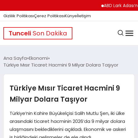
ABD Lark Adası’na Füze 
Gizlilik Politikası
Çerez Politikası
Künye
İletişim
Tunceli
Son Dakika
Ana Sayfa
Ekonomi
Türkiye Mısır Ticaret Hacmini 9 Milyar Dolara Taşıyor
GÜNDEM
Türkiye Mısır Ticaret Hacmini 9
DÜNYA
Milyar Dolara Taşıyor
Türkiye’nin Kahire Büyükelçisi Salih Mutlu Şen, iki ülke
EĞITIM
arasındaki ticaret hacminin 2026’da 9 milyar dolara
ulaşmasını beklediklerini açıkladı. Ekonomik ve askeri
iş birliğindeki gelişmeler de ele alındı.