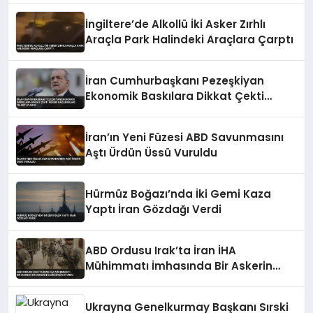
İngiltere’de Alkollü İki Asker Zırhlı
Araçla Park Halindeki Araçlara Çarptı
İran Cumhurbaşkanı Pezeşkiyan
Ekonomik Baskılara Dikkat Çekti
Askeri Kazanımları Tehdit Uyarısı
İran’ın Yeni Füzesi ABD Savunmasını
Aştı Ürdün Üssü Vuruldu
Hürmüz Boğazı’nda İki Gemi Kaza
Yaptı İran Gözdağı Verdi
ABD Ordusu Irak’ta İran İHA
Mühimmatı İmhasında Bir Askerin
Öldüğünü Duyurdu
Ukrayna Genelkurmay Başkanı Sırski