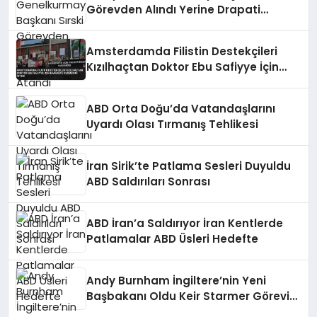
Görevden Alındı Yerine Drapati
Atandı
Amsterdamda Filistin Destekçileri
Kızılhaçtan Doktor Ebu Safiyye İçin
Harekete Geçmesini İstedi
ABD Orta Doğu’da Vatandaşlarını
Uyardı Olası Tırmanış Tehlikesi
İran Sirik’te Patlama Sesleri Duyuldu
ABD Saldırıları Sonrası
ABD İran’a Saldırıyor İran Kentlerde
Patlamalar ABD Üsleri Hedefte
Andy Burnham İngiltere’nin Yeni
Başbakanı Oldu Keir Starmer Görevini
Bıraktı