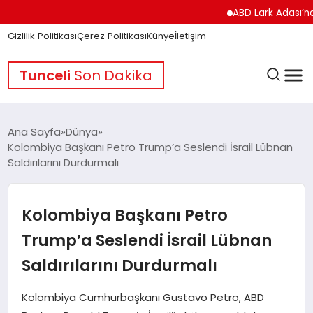
ABD Lark Adası’na Füze 
Gizlilik Politikası
Çerez Politikası
Künye
İletişim
Tunceli
Son Dakika
Ana Sayfa
Dünya
Kolombiya Başkanı Petro Trump’a Seslendi İsrail Lübnan
Saldırılarını Durdurmalı
GÜNDEM
Kolombiya Başkanı Petro
DÜNYA
Trump’a Seslendi İsrail Lübnan
Saldırılarını Durdurmalı
EĞITIM
Kolombiya Cumhurbaşkanı Gustavo Petro, ABD