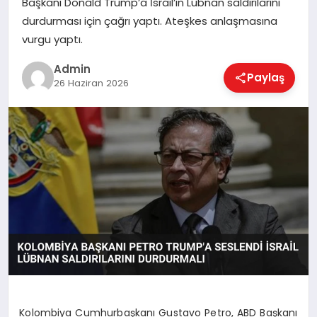
Başkanı Donald Trump’a İsrail’in Lübnan saldırılarını
EKONOMI
durdurması için çağrı yaptı. Ateşkes anlaşmasına
vurgu yaptı.
MAGAZIN
Admin
Paylaş
26 Haziran 2026
SAĞLIK
SPOR
TEKNOLOJI
Kolombiya Cumhurbaşkanı Gustavo Petro, ABD Başkanı