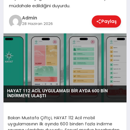
EKONOMI
müdahale edildiğini duyurdu.
Admin
Paylaş
28 Haziran 2026
MAGAZIN
SAĞLIK
SPOR
TEKNOLOJI
Bakan Mustafa Çiftçi, HAYAT 112 Acil mobil
uygulamasının ilk ayında 600 binden fazla indirme
sayısına ulaştığını duyurdu. Sosyal medya hesabından