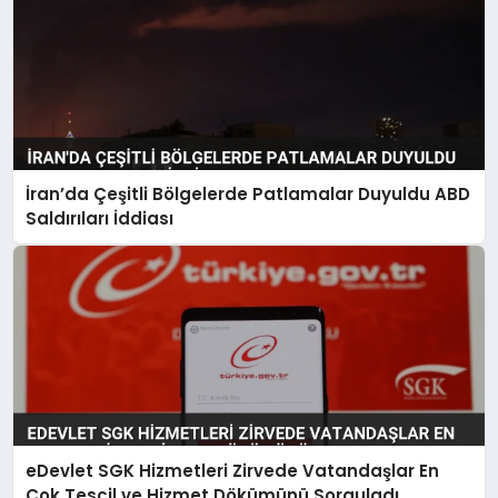
İran’da Çeşitli Bölgelerde Patlamalar Duyuldu ABD
Saldırıları İddiası
eDevlet SGK Hizmetleri Zirvede Vatandaşlar En
Çok Tescil ve Hizmet Dökümünü Sorguladı