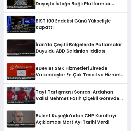
Düşüşte İsteğe Bağlı Platformlar
Yükselişte
BIST 100 Endeksi Günü Yükselişle
Kapattı
İran’da Çeşitli Bölgelerde Patlamalar
Duyuldu ABD Saldırıları İddiası
eDevlet SGK Hizmetleri Zirvede
Vatandaşlar En Çok Tescil ve Hizmet
Dökümünü Sorguladı
Tayt Tartışması Sonrası Ardahan
Valisi Mehmet Fatih Çiçekli Görevden
Alındı
Bülent Kuşoğlu’ndan CHP Kurultayı
Açıklaması Mart Ayı Tarihi Verdi