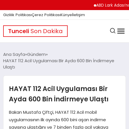
ABD Lark Adası’na Füze
Gizlilik Politikası
Çerez Politikası
Künye
İletişim
Tunceli
Son Dakika
Ana Sayfa
Gündem
HAYAT 112 Acil Uygulaması Bir Ayda 600 Bin İndirmeye
Ulaştı
GÜNDEM
HAYAT 112 Acil Uygulaması Bir
DÜNYA
Ayda 600 Bin İndirmeye Ulaştı
EĞITIM
Bakan Mustafa Çiftçi, HAYAT 112 Acil mobil
uygulamasının ilk ayında 600 bini aşan indirme
sayısına ulaştığını ve 7 binden fazla acil vakaya