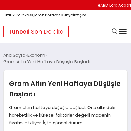
ABD Lark Adası’na Füze
Gizlilik Politikası
Çerez Politikası
Künye
İletişim
Tunceli
Son Dakika
Ana Sayfa
Ekonomi
Gram Altın Yeni Haftaya Düşüşle Başladı
GÜNDEM
Gram Altın Yeni Haftaya Düşüşle
DÜNYA
Başladı
Gram altın haftaya düşüşle başladı. Ons altındaki
EĞITIM
hareketlilik ve küresel faktörler değerli madenin
fiyatını etkiliyor. İşte güncel durum.