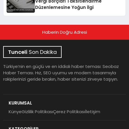
Vergi Borçları Taksitlendirme
Düzenlemesine Yoğun İlgi
Haberin Doğru Adresi
Tunceli
Son Dakika
Türkiye’nin en güçlü ve en iddialı haber teması: Seobaz
Haber Teması. Hız, SEO uyumu ve modern tasarımıyla
rakiplerinizi geride bırakın, haber sitenizi zirveye taşıyın.
KURUMSAL
Künye
Gizlilik Politikası
Çerez Politikası
İletişim
KATEGORİLER