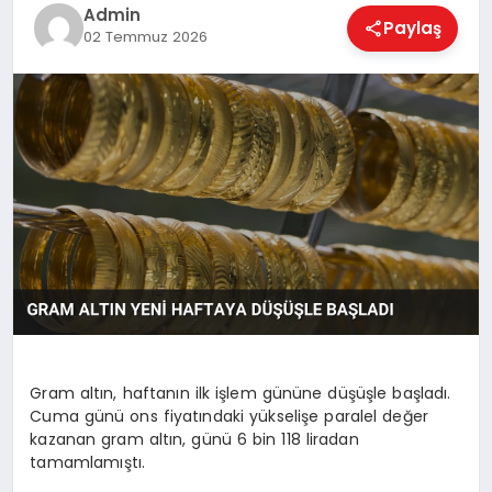
EKONOMI
Admin
Paylaş
02 Temmuz 2026
MAGAZIN
SAĞLIK
SPOR
TEKNOLOJI
Gram altın, haftanın ilk işlem gününe düşüşle başladı.
Cuma günü ons fiyatındaki yükselişe paralel değer
kazanan gram altın, günü 6 bin 118 liradan
tamamlamıştı.